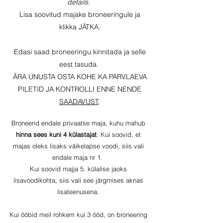
details.
Lisa soovitud majake broneeringule ja
klikka JÄTKA.
Edasi saad broneeringu kinnitada ja selle
eest tasuda.
ÄRA UNUSTA OSTA KOHE KA PARVLAEVA
PILETID JA KONTROLLI ENNE NENDE
SAADAVUST
.
Broneerid endale privaatse maja, kuhu mahub
hinna sees kuni 4 külastajat
. Kui soovid, et
majas oleks lisaks väikelapse voodi, siis vali
endale maja nr 1.
Kui soovid majja 5. külalise jaoks
lisavoodikohta, siis vali see järgmises aknas
lisateenusena.
Kui ööbid meil rohkem kui 3 ööd, on broneering